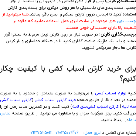
بسته‌بندی کارتن:
پس از قرار دادن اجناس در کارتن، آن را ببندید. از نوار
چسب، بسته‌بندی‌های پلاستیکی یا هر روش دیگری برای بسته‌بندی کارتن
استفاده کنید تا اجناس درون کارتن محکم و ایمن باقی بمانند.
شما میتوانید از
چسب پهن
های موجود در سایت ایزی حمل استفاده نمایید که علاوه بر
کیفیت بالا دارای چسبندگی خوبی هستند.
برچسب‌گذاری کارتن:
در صورت نیاز، بر روی کارتن لیبل مربوط به محتوا قرار
دهید و یا با یک ماژیک علامت گذاری کنید تا در هنگام جداسازی و باز کردن
کارتن ها دچار سردرگمی نشوید.
برای خرید کارتن اسباب کشی با کیفیت چکار
کنیم؟
لیه
لوازم اسباب کشی
را می‌توانید به صورت تعدادی و محدود یا به صورت
مده در تعداد بالا از طریق صفحه
خرید کارتن ا
سباب کشی
(
کارتن اسباب کشی
سه لایه
|
کارتن
اسباب کشی
پنج لایه
) ثبت کنید و در کمترین مدت زمان آن را
دریافت کنید. برای هرگونه سوال و یا مشاوره می توانید از طریق صفحه
تماس
با ما
در ارتباط باشید.
شماره های تماس با
ایزی حمل
:
09035009406
–
09375250111